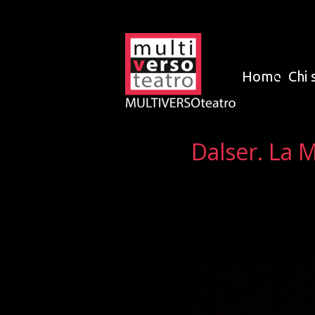
Home
Chi 
Dalser. La 
Dalser. La Mussolina
2025-04-29 09:42
2025-04-29 09:42
Array() no author 9041
Spettacoli,